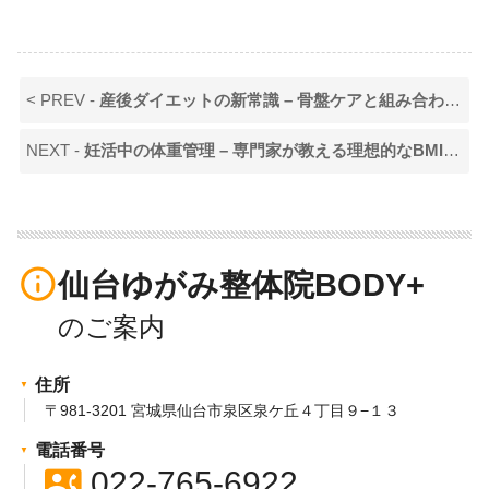
< PREV -
産後ダイエットの新常識 – 骨盤ケアと組み合わせる最新アプローチ
NEXT -
妊活中の体重管理 – 専門家が教える理想的なBMI値と達成方法
info_outline
仙台ゆがみ整体院BODY+
住所
〒981-3201 宮城県仙台市泉区泉ケ丘４丁目９−１３
電話番号
contact_phone
022-765-6922