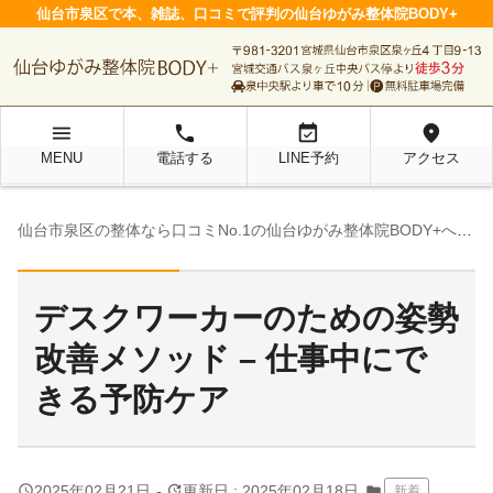
仙台市泉区で本、雑誌、口コミで評判の仙台ゆがみ整体院BODY+
menu
local_phone
event_available
location_on
MENU
電話する
LINE予約
アクセス
chevron_right
仙台市泉区の整体なら口コミNo.1の仙台ゆがみ整体院BODY+へ
院
デスクワーカーのための姿勢
改善メソッド – 仕事中にで
きる予防ケア
query_builder
update
2025年02月21日
-
更新日 : 2025年02月18日
folder
新着