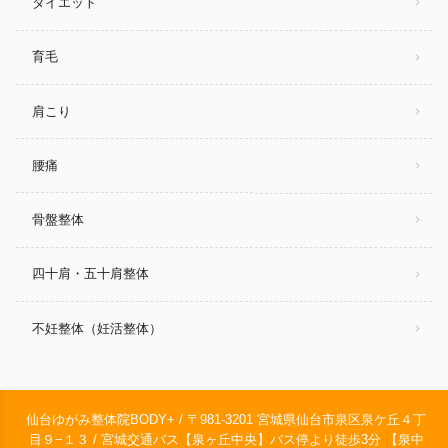
ダイエット
育毛
肩こり
腰痛
骨盤整体
四十肩・五十肩整体
不妊整体（妊活整体）
仙台ゆがみ整体院BODY+ / 〒981-3201 宮城県仙台市泉区泉ケ丘４丁
目９−１３ / 宮城交通バス【泉ヶ丘中央】バス停より徒歩3分 【泉中