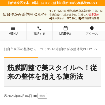
仙台市泉区で本、雑誌、口コミで評判の仙台ゆがみ整体院BODY+
menu
local_phone
event_available
location_on
MENU
電話する
LINE予約
アクセス
chevron_right
仙台市泉区の整体なら口コミNo.1の仙台ゆがみ整体院BODY+へ
院
筋膜調整で美スタイルへ！従
来の整体を超える施術法
query_builder
2025年06月04日
folder
新着