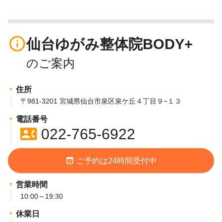
info_outline
仙台ゆがみ整体院BODY+
住所
〒981-3201 宮城県仙台市泉区泉ケ丘４丁目９−１３
電話番号
contact_phone
022-765-6922
event_available
ご予約は24時間受付中
営業時間
10:00～19:30
休業日